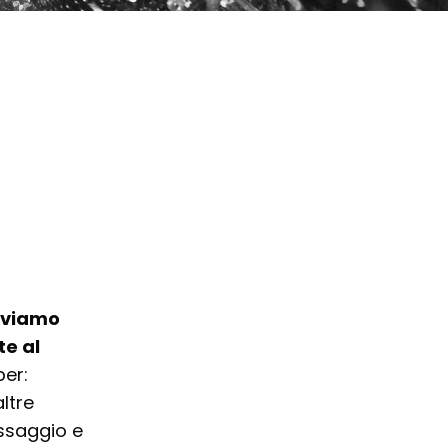
lviamo
e al
er:
altre
nissaggio e