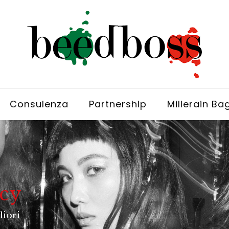
Consulenza
Partnership
Millerain Ba
ncy
liori