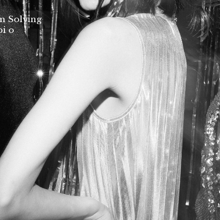
em Solving
pi o