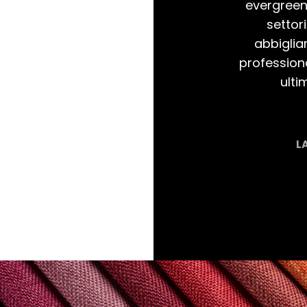
evergreen.
settor
abbiglia
professiona
ulti
L